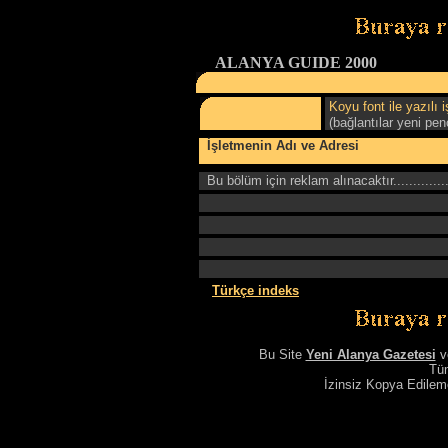
ALANYA GUIDE 2000
Koyu font ile yazılı
(bağlantılar yeni pen
İşletmenin Adı ve Adresi
Bu bölüm için reklam alınacaktır
.............
Türkçe indeks
Bu Site
Yeni Alanya Gazetesi
v
Tüm
İzinsiz Kopya Edile